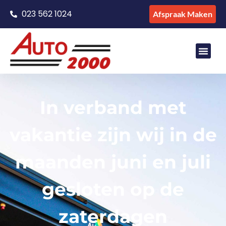
023 562 1024
Afspraak Maken
In verband met
vakantie zijn wij in de
maanden juni en juli
gesloten op de
zaterdagen